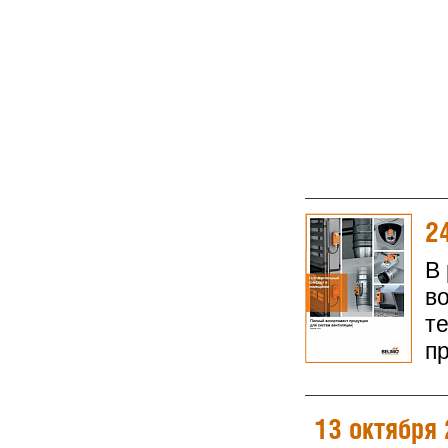
2
В
в
т
п
13 октября