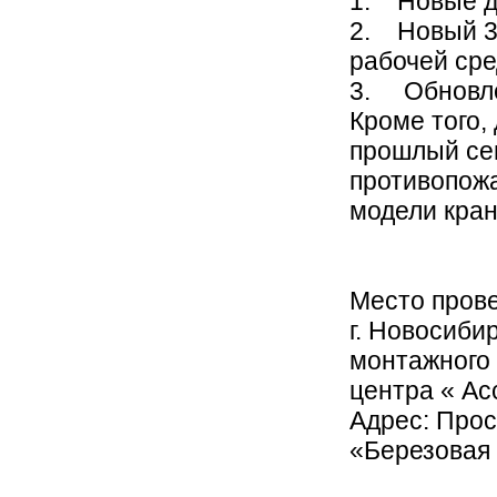
1. Новые д
2. Новый 3-
рабочей ср
3. Обновле
Кроме того,
прошлый сем
противопожа
модели кран
Место пров
г. Новосиби
монтажного 
центра « Ас
Адрес: Прос
«Березовая