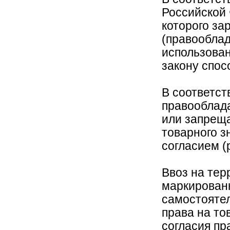
Российской 
которого за
(правооблад
использова
закону спос
В соответств
правооблад
или запреща
товарного з
согласием (
Ввоз на тер
маркирован
самостояте
права на то
согласия пр