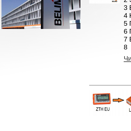
3 
4 
5 
6 
7 
8 
Ч