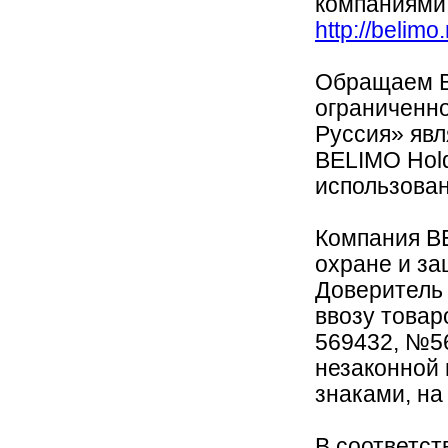
компаниями
http://belimo
Обращаем В
ограниченн
Руссия» яв
BELIMO Hold
использован
Компания B
охране и за
Доверитель 
ввозу това
569432, №56
незаконной
знаками, на
В соответств