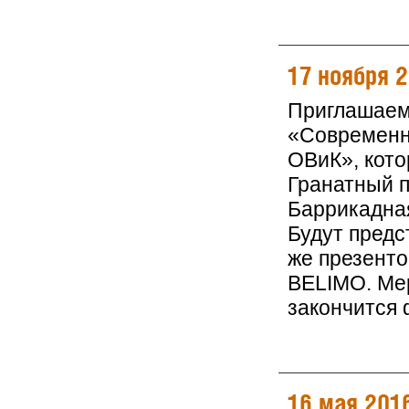
17 ноября 
Приглашаем
«Современн
ОВиК», кото
Гранатный п
Баррикадна
Будут предс
же презент
BELIMO. Мер
закончится
16 мая 201