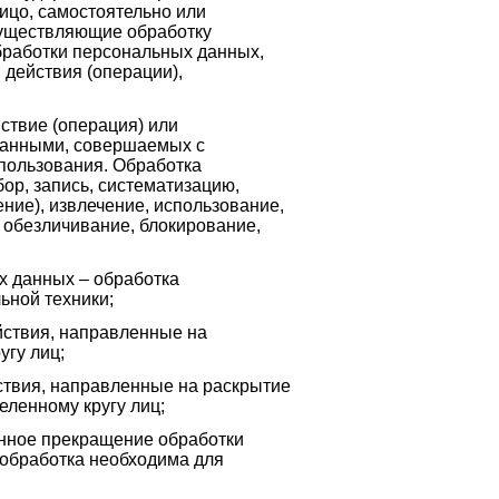
ицо, самостоятельно или
существляющие обработку
бработки персональных данных,
 действия (операции),
вие (операция) или
 данными, совершаемых с
спользования. Обработка
бор, запись, систематизацию,
ние), извлечение, использование,
, обезличивание, блокирование,
данных – обработка
ьной техники;
твия, направленные на
гу лиц;
ия, направленные на раскрытие
ленному кругу лиц;
ое прекращение обработки
 обработка необходима для