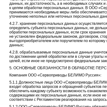
данных, их достаточность, а в необходимых случаях и
к целям обработки персональных данных. В ООО «
принимаются необходимые меры либо обеспечивается
уточнению неполных или неточных персональных дан
4.2.7. хранение персональных данных осуществляетс
определить субъекта персональных данных, не дольше
обработки персональных данных, если срок хранени
не установлен федеральным законом, договором, стор
выгодоприобретателем или поручителем по которому 
данных;
4.2.8. обрабатываемые персональные данные уничто
по достижении целей обработки или в случае утраты 
целей, если иное не предусмотрено федеральным зак
5. ОСНОВНЫЕ ОБЯЗАННОСТИ В ОБРАБОТКЕ ПЕ
Компания ООО «Сервоприводы БЕЛИМО Руссия»:
5.1.1 Должностные лица ООО «Сервоприводы БЕЛИМО
входит обработка запросов и обращений субъектов п
обеспечить каждому субъекту возможность ознакомле
содержащими их персональные данные, если иное не 
соответствии с Регламентом реагирования на запрос
5.1.2 ООО «Сервоприводы БЕЛИМО Руссия» обязуетс